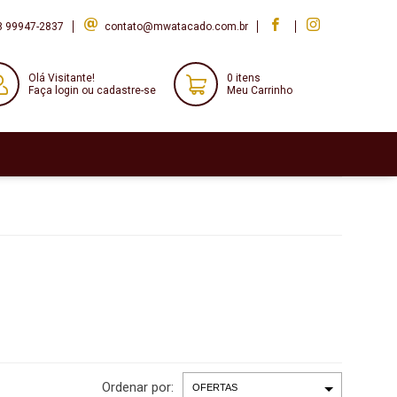
8 99947-2837
contato@mwatacado.com.br
Olá Visitante!
0 itens
Faça login ou cadastre-se
Meu Carrinho
Ordenar por: