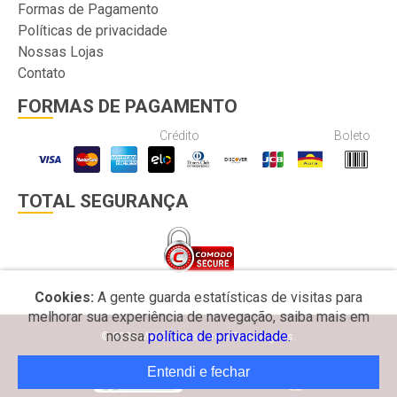
Formas de Pagamento
Políticas de privacidade
Nossas Lojas
Contato
FORMAS DE PAGAMENTO
Crédito
Boleto
TOTAL SEGURANÇA
Cookies:
A gente guarda estatísticas de visitas para
melhorar sua experiência de navegação, saiba mais em
nossa
política de privacidade.
© 2026 MW Bomboniere e Embalagens.
Entendi e fechar
Desenvolvido por