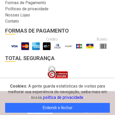
Formas de Pagamento
Políticas de privacidade
Nossas Lojas
Contato
FORMAS DE PAGAMENTO
Crédito
Boleto
TOTAL SEGURANÇA
Cookies:
A gente guarda estatísticas de visitas para
melhorar sua experiência de navegação, saiba mais em
nossa
política de privacidade.
© 2026 MW Bomboniere e Embalagens.
Entendi e fechar
Desenvolvido por