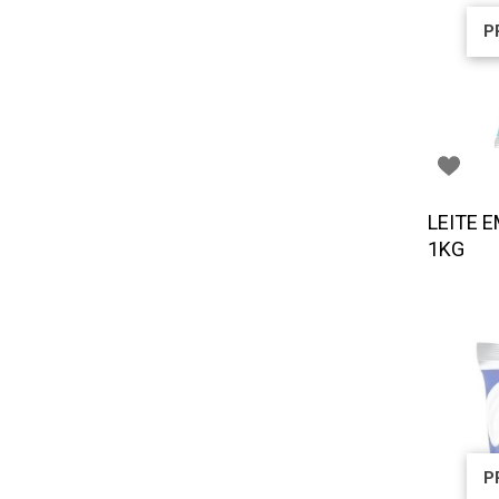
P
LEITE 
1KG
P