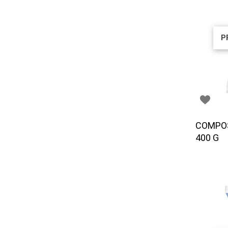
P
COMPOS
400 G