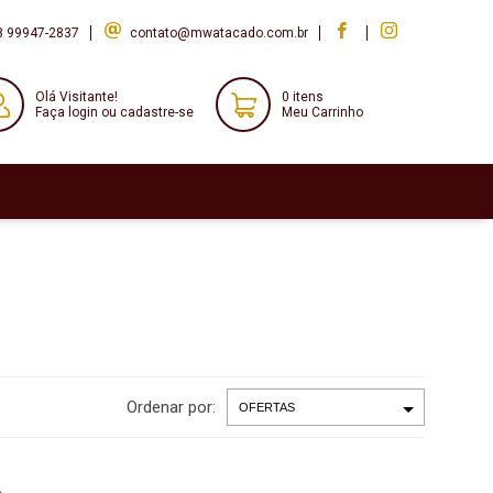
8 99947-2837
contato@mwatacado.com.br
Olá Visitante!
0 itens
Faça login ou cadastre-se
Meu Carrinho
Ordenar por: