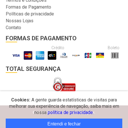
Termos e condições
Formas de Pagamento
Políticas de privacidade
Nossas Lojas
Contato
FORMAS DE PAGAMENTO
Crédito
Boleto
TOTAL SEGURANÇA
Cookies:
A gente guarda estatísticas de visitas para
melhorar sua experiência de navegação, saiba mais em
nossa
política de privacidade.
© 2026 MW Bomboniere e Embalagens.
Entendi e fechar
Desenvolvido por