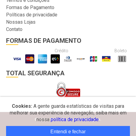
Termos e condições
Formas de Pagamento
Políticas de privacidade
Nossas Lojas
Contato
FORMAS DE PAGAMENTO
Crédito
Boleto
TOTAL SEGURANÇA
Cookies:
A gente guarda estatísticas de visitas para
melhorar sua experiência de navegação, saiba mais em
nossa
política de privacidade.
© 2026 MW Bomboniere e Embalagens.
Entendi e fechar
Desenvolvido por