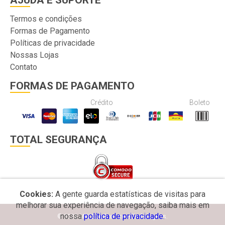
AJUDA E SUPORTE
Termos e condições
Formas de Pagamento
Políticas de privacidade
Nossas Lojas
Contato
FORMAS DE PAGAMENTO
Crédito
Boleto
TOTAL SEGURANÇA
Cookies:
A gente guarda estatísticas de visitas para
melhorar sua experiência de navegação, saiba mais em
nossa
política de privacidade.
© 2026 MW Bomboniere e Embalagens.