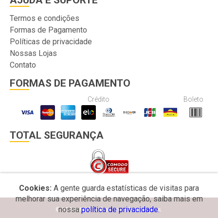
AJUDA E SUPORTE
Termos e condições
Formas de Pagamento
Políticas de privacidade
Nossas Lojas
Contato
FORMAS DE PAGAMENTO
Crédito
Boleto
TOTAL SEGURANÇA
Cookies:
A gente guarda estatísticas de visitas para
melhorar sua experiência de navegação, saiba mais em
nossa
política de privacidade.
© 2026 MW Bomboniere e Embalagens.