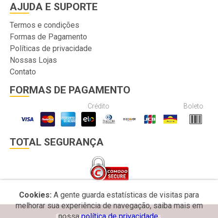
AJUDA E SUPORTE
Termos e condições
Formas de Pagamento
Políticas de privacidade
Nossas Lojas
Contato
FORMAS DE PAGAMENTO
Crédito
Boleto
TOTAL SEGURANÇA
Cookies:
A gente guarda estatísticas de visitas para
melhorar sua experiência de navegação, saiba mais em
nossa
política de privacidade.
© 2026 MW Bomboniere e Embalagens.