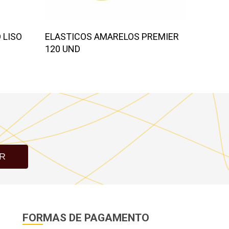
 LISO
ELASTICOS AMARELOS PREMIER
FITA C
120 UND
15MMX
R
FORMAS DE PAGAMENTO